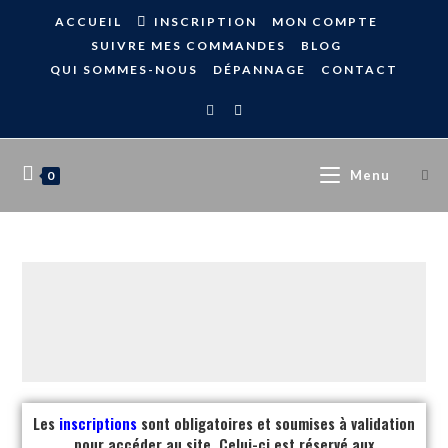
ACCUEIL
INSCRIPTION
MON COMPTE
SUIVRE MES COMMANDES
BLOG
QUI SOMMES-NOUS
DÉPANNAGE
CONTACT
Menu
0
Les
inscriptions
sont obligatoires et soumises à validation
pour accéder au site. Celui-ci est réservé aux