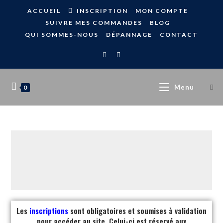
ACCUEIL
INSCRIPTION
MON COMPTE
SUIVRE MES COMMANDES
BLOG
QUI SOMMES-NOUS
DÉPANNAGE
CONTACT
Menu
0
Les
inscriptions
sont obligatoires et soumises à validation
pour accéder au site. Celui-ci est réservé aux