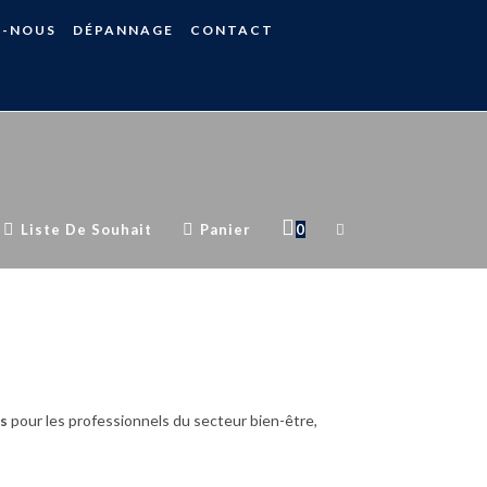
S-NOUS
DÉPANNAGE
CONTACT
Liste De Souhait
Panier
0
s
pour les professionnels du secteur bien-être,