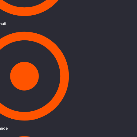
hait
ande