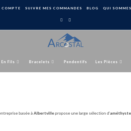
 COMPTE
SUIVRE MES COMMANDES
BLOG
QUI SOMME
 En Fils
Bracelets
Pendentifs
Les Pièces
 entreprise basée à
Albertville
propose une large sélection d’
améthyste