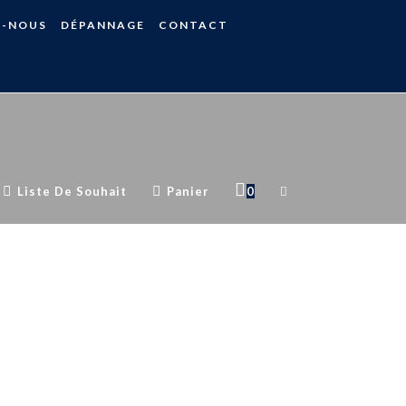
S-NOUS
DÉPANNAGE
CONTACT
Liste De Souhait
Panier
0