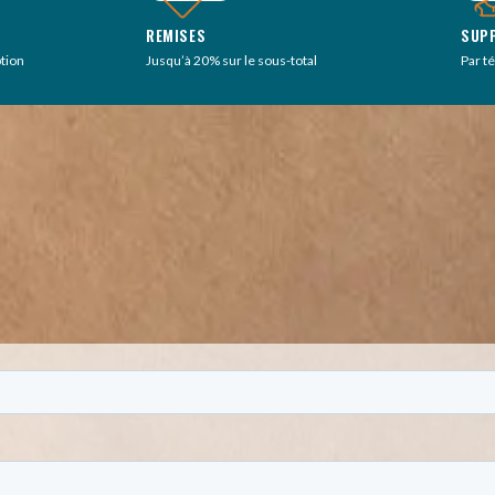
REMISES
SUP
ption
Jusqu’à 20% sur le sous-total
Par t