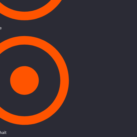
e
hait