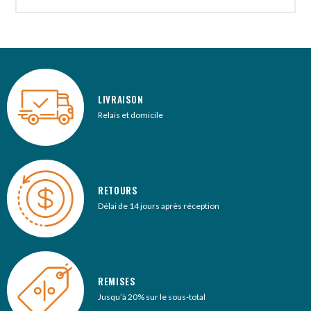
n
a
t
i
v
e
LIVRAISON
:
Relais et domicile
RETOURS
Délai de 14 jours après réception
REMISES
Jusqu’à 20% sur le sous-total