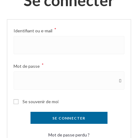
Se connecter
*
Identifiant ou e-mail
*
Mot de passe
A
Se souvenir de moi
l
t
SE CONNECTER
e
r
Mot de passe perdu ?