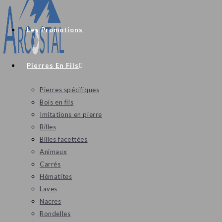
Les Promotions
Pierres En Fils
Pierres spécifiques
Bois en fils
Imitations en pierre
Billes
Billes facettées
Animaux
Carrés
Hématites
Laves
Nacres
Rondelles