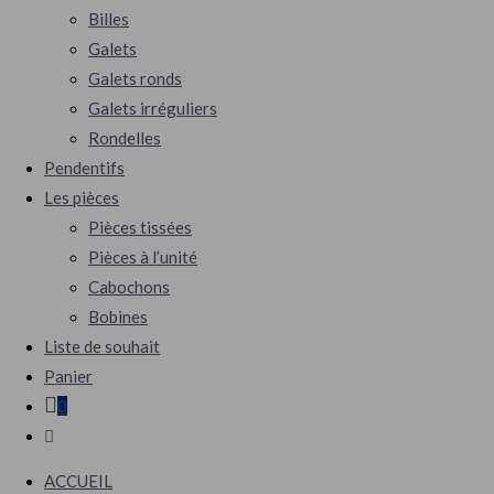
Billes
Galets
Galets ronds
Galets irréguliers
Rondelles
Pendentifs
Les pièces
Pièces tissées
Pièces à l’unité
Cabochons
Bobines
Liste de souhait
Panier
0
Toggle
website
ACCUEIL