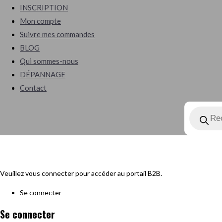
search
INSCRIPTION
Mon compte
Suivre mes commandes
BLOG
Qui sommes-nous
DÉPANNAGE
Contact
Recherch
de
produits
Veuillez vous connecter pour accéder au portail B2B.
Se connecter
Se connecter