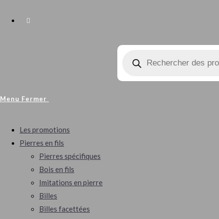
Toggle
Recherche
Website
de
produits
Search
Menu
Fermer
Les promotions
Pierres en fils
Pierres spécifiques
Bois en fils
Imitations en pierre
Billes
Billes facettées