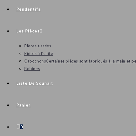
Pendentifs
Les Pièces
Pièces tissées
Pièces à l’unité
Cabochons
Certaines pièces sont fabriqués à la main et p
Bobines
Liste De Souhait
Panier
0