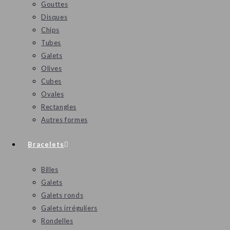
Gouttes
Disques
Chips
Tubes
Galets
Olives
Cubes
Ovales
Rectangles
Autres formes
Bracelets
Billes
Galets
Galets ronds
Galets irréguliers
Rondelles