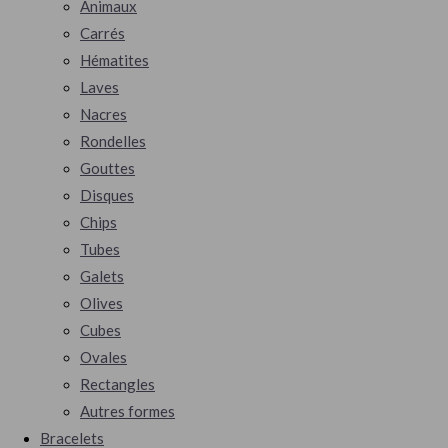
Animaux
Carrés
Hématites
Laves
Nacres
Rondelles
Gouttes
Disques
Chips
Tubes
Galets
Olives
Cubes
Ovales
Rectangles
Autres formes
Bracelets