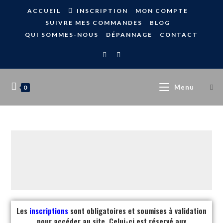
ACCUEIL
INSCRIPTION
MON COMPTE
SUIVRE MES COMMANDES
BLOG
QUI SOMMES-NOUS
DÉPANNAGE
CONTACT
Menu
0
Les
inscriptions
sont obligatoires et soumises à validation
pour accéder au site. Celui-ci est réservé aux