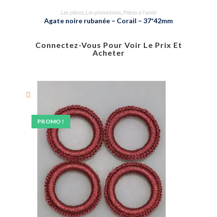
Les pièces
,
Les promotions
,
Pièces à l'unité
Agate noire rubanée – Corail – 37*42mm
Connectez-Vous Pour Voir Le Prix Et
Acheter
PROMO !