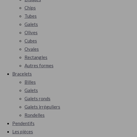
Chips
Tubes
Galets
Olives
Cubes
Ovales
Rectangles
Autres formes
Bracelets
Billes
Galets
Galets ronds
Galets irréguliers
Rondelles
Pendentifs
Les pièces