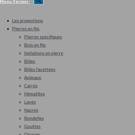
Menu
Fermer
Les promotions
Pierres en fils
Pierres spécifiques
Bois en fils
Imitations en pierre
Billes
Billes facettées
Animaux
Carrés
Hématites
Laves
Nacres
Rondelles
Gouttes
Disques