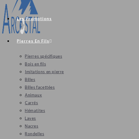
Les Promotions
Pierres En Fils
Pierres spécifiques
Bois en fils
Imitations en pierre
Billes
Billes facettées
Animaux
Carrés
Hématites
Laves
Nacres
Rondelles