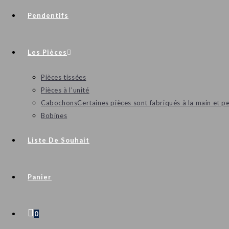
Pendentifs
Les Pièces
Pièces tissées
Pièces à l’unité
Cabochons
Certaines pièces sont fabriqués à la main et p
Bobines
Liste De Souhait
Panier
0