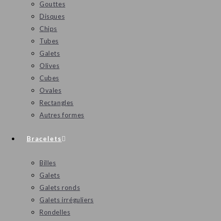
Gouttes
Disques
Chips
Tubes
Galets
Olives
Cubes
Ovales
Rectangles
Autres formes
Bracelets
Billes
Galets
Galets ronds
Galets irréguliers
Rondelles