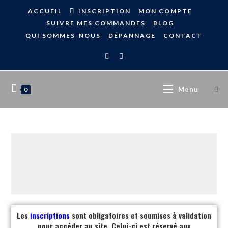
ACCUEIL
INSCRIPTION
MON COMPTE
SUIVRE MES COMMANDES
BLOG
QUI SOMMES-NOUS
DÉPANNAGE
CONTACT
Menu
0
Les
inscriptions
sont obligatoires et soumises à validation
pour accéder au site. Celui-ci est réservé aux