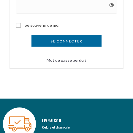
A
Se souvenir de moi
l
t
SE CONNECTER
e
r
Mot de passe perdu ?
n
a
t
i
v
e
:
LIVRAISON
Relais et domicile