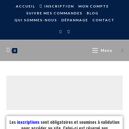
ACCUEIL
INSCRIPTION
MON COMPTE
SUIVRE MES COMMANDES
BLOG
QUI SOMMES-NOUS
DÉPANNAGE
CONTACT
Menu
0
Les
inscriptions
sont obligatoires et soumises à validation
pour accéder au site. Celui-ci est réservé aux