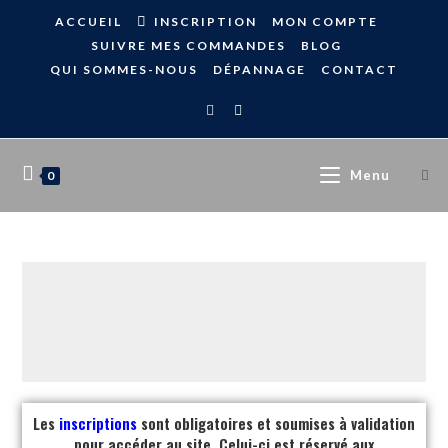
ACCUEIL
INSCRIPTION
MON COMPTE
SUIVRE MES COMMANDES
BLOG
QUI SOMMES-NOUS
DÉPANNAGE
CONTACT
Menu
0
Les
inscriptions
sont obligatoires et soumises à validation
pour accéder au site. Celui-ci est réservé aux