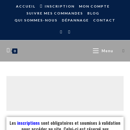
ACCUEIL
INSCRIPTION
MON COMPTE
SUIVRE MES COMMANDES
BLOG
QUI SOMMES-NOUS
DÉPANNAGE
CONTACT
Menu
0
Les
inscriptions
sont obligatoires et soumises à validation
pour accéder au site. Celui-ci est réservé aux