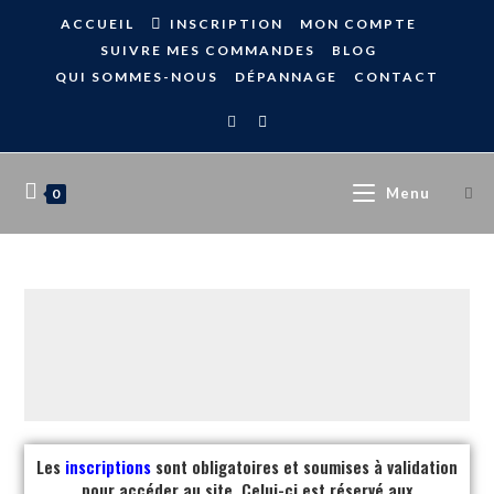
ACCUEIL
INSCRIPTION
MON COMPTE
SUIVRE MES COMMANDES
BLOG
QUI SOMMES-NOUS
DÉPANNAGE
CONTACT
Menu
0
Les
inscriptions
sont obligatoires et soumises à validation
pour accéder au site. Celui-ci est réservé aux