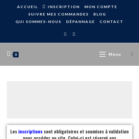
ACCUEIL
INSCRIPTION
MON COMPTE
SUIVRE MES COMMANDES
BLOG
QUI SOMMES-NOUS
DÉPANNAGE
CONTACT
Menu
0
Les
inscriptions
sont obligatoires et soumises à validation
pour accéder au site. Celui-ci est réservé aux