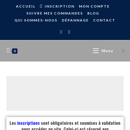
ACCUEIL
INSCRIPTION
MON COMPTE
SUIVRE MES COMMANDES
BLOG
QUI SOMMES-NOUS
DÉPANNAGE
CONTACT
Menu
0
Les
inscriptions
sont obligatoires et soumises à validation
pour accéder au site. Celui-ci est réservé aux