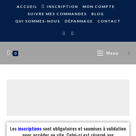
ACCUEIL
INSCRIPTION
MON COMPTE
SUIVRE MES COMMANDES
BLOG
QUI SOMMES-NOUS
DÉPANNAGE
CONTACT
Menu
0
Les
inscriptions
sont obligatoires et soumises à validation
pour accéder au site. Celui-ci est réservé aux