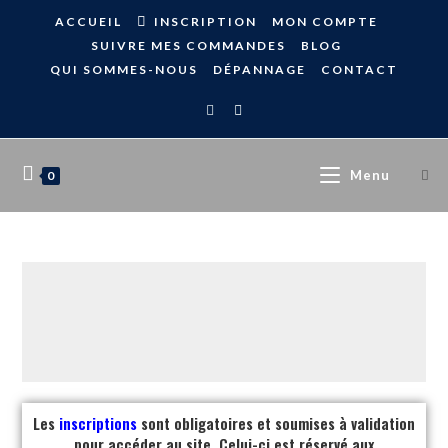
ACCUEIL
INSCRIPTION
MON COMPTE
SUIVRE MES COMMANDES
BLOG
QUI SOMMES-NOUS
DÉPANNAGE
CONTACT
Menu
0
Les
inscriptions
sont obligatoires et soumises à validation
pour accéder au site. Celui-ci est réservé aux