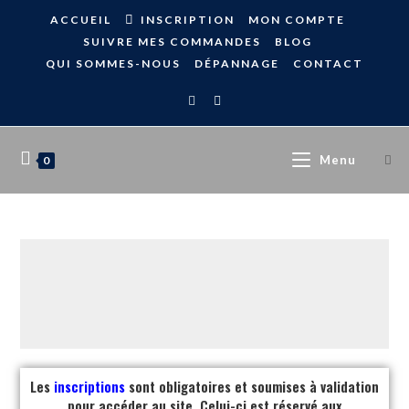
ACCUEIL
INSCRIPTION
MON COMPTE
SUIVRE MES COMMANDES
BLOG
QUI SOMMES-NOUS
DÉPANNAGE
CONTACT
Menu
0
Les
inscriptions
sont obligatoires et soumises à validation
pour accéder au site. Celui-ci est réservé aux