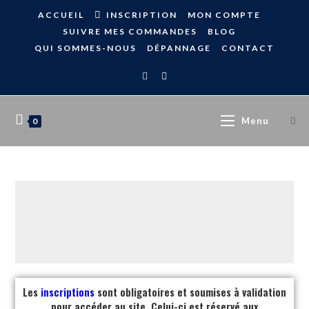
ACCUEIL
INSCRIPTION
MON COMPTE
SUIVRE MES COMMANDES
BLOG
QUI SOMMES-NOUS
DÉPANNAGE
CONTACT
Menu
0
Les
inscriptions
sont obligatoires et soumises à validation
pour accéder au site. Celui-ci est réservé aux