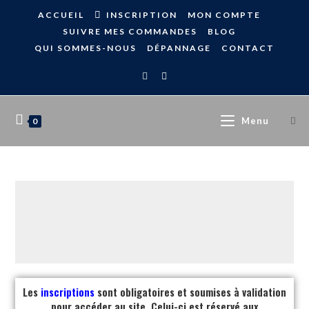
ACCUEIL
INSCRIPTION
MON COMPTE
SUIVRE MES COMMANDES
BLOG
QUI SOMMES-NOUS
DÉPANNAGE
CONTACT
Menu
0
Les
inscriptions
sont obligatoires et soumises à validation
pour accéder au site. Celui-ci est réservé aux