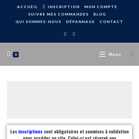
ACCUEIL
INSCRIPTION
MON COMPTE
SUIVRE MES COMMANDES
BLOG
QUI SOMMES-NOUS
DÉPANNAGE
CONTACT
Menu
0
Les
inscriptions
sont obligatoires et soumises à validation
pour accéder au site. Celui-ci est réservé aux