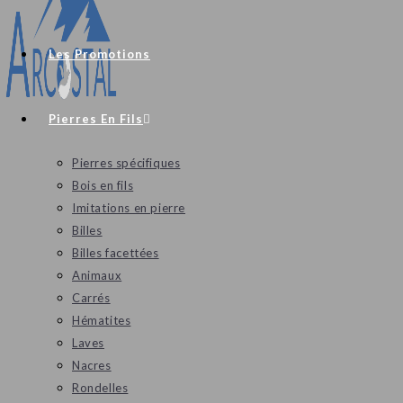
Les Promotions
Pierres En Fils
Pierres spécifiques
Bois en fils
Imitations en pierre
Billes
Billes facettées
Animaux
Carrés
Hématites
Laves
Nacres
Rondelles