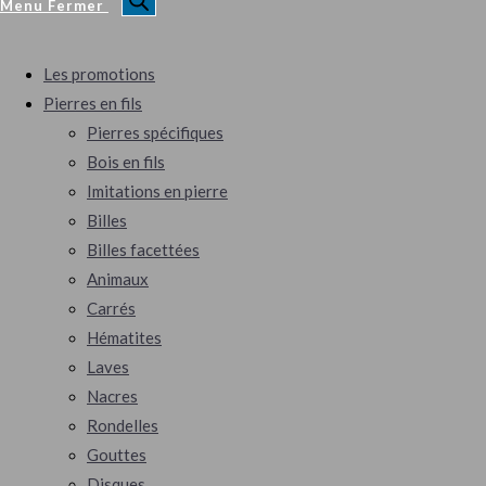
Menu
Fermer
Les promotions
Pierres en fils
Pierres spécifiques
Bois en fils
Imitations en pierre
Billes
Billes facettées
Animaux
Carrés
Hématites
Laves
Nacres
Rondelles
Gouttes
Disques