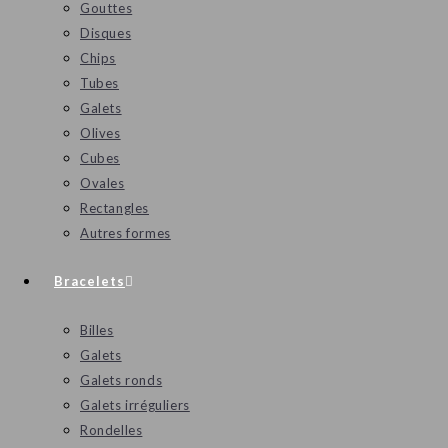
Gouttes
Disques
Chips
Tubes
Galets
Olives
Cubes
Ovales
Rectangles
Autres formes
Bracelets
Billes
Galets
Galets ronds
Galets irréguliers
Rondelles