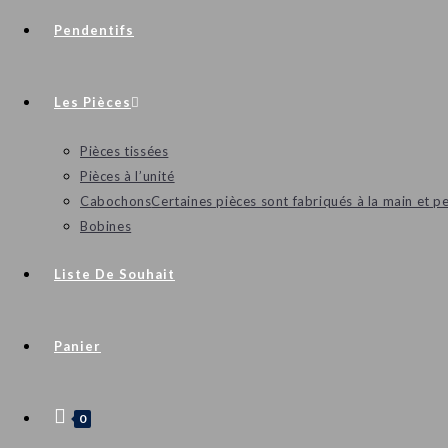
Pendentifs
Les Pièces
Pièces tissées
Pièces à l’unité
Cabochons
Certaines pièces sont fabriqués à la main et p
Bobines
Liste De Souhait
Panier
0