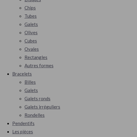
Chips
Tubes
Galets
Olives
Cubes
Ovales
Rectangles
Autres formes
Bracelets
Billes
Galets
Galets ronds
Galets irréguliers
Rondelles
Pendentifs
Les pièces