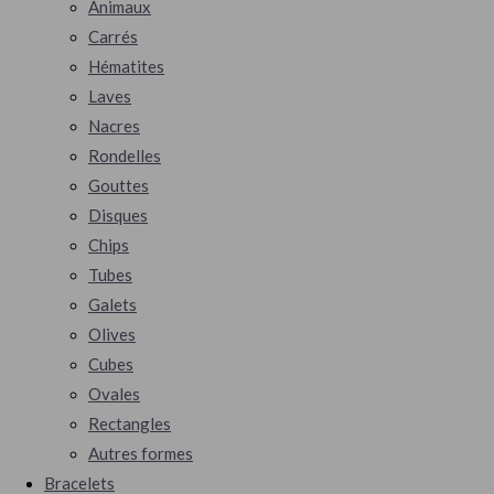
Animaux
Carrés
Hématites
Laves
Nacres
Rondelles
Gouttes
Disques
Chips
Tubes
Galets
Olives
Cubes
Ovales
Rectangles
Autres formes
Bracelets