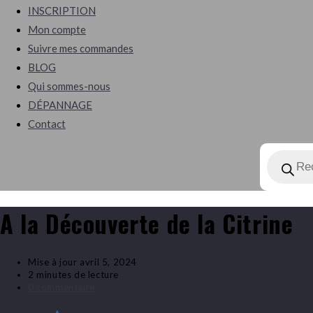
search
INSCRIPTION
Mon compte
Suivre mes commandes
BLOG
Qui sommes-nous
DÉPANNAGE
Contact
Recherch
de
produits
A la Découverte de la Citrine
Mise à jour
avril 5, 2024
2 minutes de lecture
0 commentaire