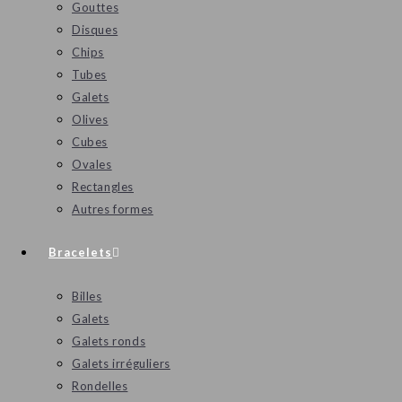
Gouttes
Disques
Chips
Tubes
Galets
Olives
Cubes
Ovales
Rectangles
Autres formes
Bracelets
Billes
Galets
Galets ronds
Galets irréguliers
Rondelles