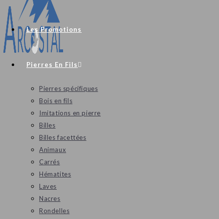
Les Promotions
Pierres En Fils
Pierres spécifiques
Bois en fils
Imitations en pierre
Billes
Billes facettées
Animaux
Carrés
Hématites
Laves
Nacres
Rondelles