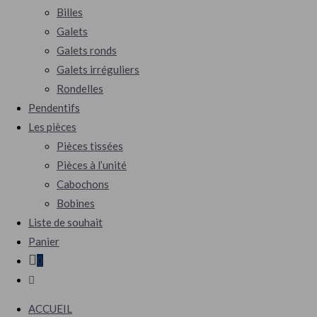
Billes
Galets
Galets ronds
Galets irréguliers
Rondelles
Pendentifs
Les pièces
Pièces tissées
Pièces à l’unité
Cabochons
Bobines
Liste de souhait
Panier
0
Toggle
website
ACCUEIL