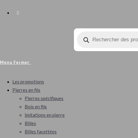
Toggle
Recherche
Website
de
produits
Search
Menu
Fermer
Les promotions
Pierres en fils
Pierres spécifiques
Bois en fils
Imitations en pierre
Billes
Billes facettées