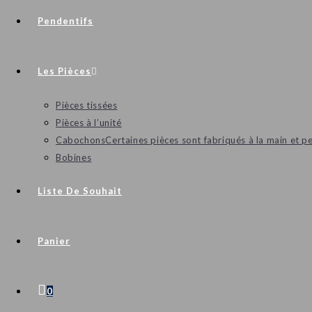
Pendentifs
Les Pièces
Pièces tissées
Pièces à l’unité
Cabochons
Certaines pièces sont fabriqués à la main et p
Bobines
Liste De Souhait
Panier
0